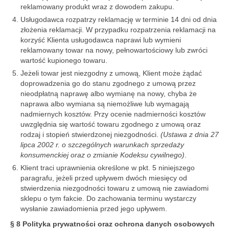
reklamowany produkt wraz z dowodem zakupu.
Usługodawca rozpatrzy reklamację w terminie 14 dni od dnia
złożenia reklamacji. W przypadku rozpatrzenia reklamacji na
korzyść Klienta usługodawca naprawi lub wymieni
reklamowany towar na nowy, pełnowartościowy lub zwróci
wartość kupionego towaru.
Jeżeli towar jest niezgodny z umową, Klient może żądać
doprowadzenia go do stanu zgodnego z umową przez
nieodpłatną naprawę albo wymianę na nowy, chyba że
naprawa albo wymiana są niemożliwe lub wymagają
nadmiernych kosztów. Przy ocenie nadmierności kosztów
uwzględnia się wartość towaru zgodnego z umową oraz
rodzaj i stopień stwierdzonej niezgodności.
(Ustawa z dnia 27
lipca 2002 r. o szczególnych warunkach sprzedaży
konsumenckiej oraz o zmianie Kodeksu cywilnego)
.
Klient traci uprawnienia określone w pkt. 5 niniejszego
paragrafu, jeżeli przed upływem dwóch miesięcy od
stwierdzenia niezgodności towaru z umową nie zawiadomi
sklepu o tym fakcie. Do zachowania terminu wystarczy
wysłanie zawiadomienia przed jego upływem.
§ 8 Polityka prywatności oraz ochrona danych osobowych