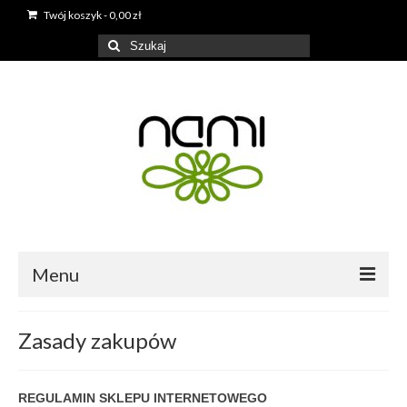
Twój koszyk
-
0,00
zł
Szuklaj
w:
Menu
Naszyjniki
Zasady zakupów
Kolczyki
Bransoletki
REGULAMIN SKLEPU INTERNETOWEGO