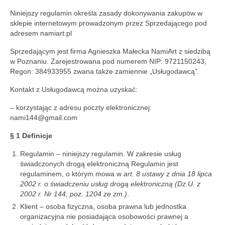
Niniejszy regulamin określa zasady dokonywania zakupów w
Nausznice
sklepie internetowym prowadzonym przez Sprzedającego pod
adresem namiart.pl
Pierścionki
Sprzedającym jest firma Agnieszka Małecka NamiArt z siedzibą
Wisiorki
w Poznaniu. Zarejestrowana pod numerem NIP: 9721150243,
Regon: 384933955 zwana także zamiennie „Usługodawcą”.
Zarękawki
Kontakt z Usługodawcą można uzyskać:
Na głowę
– korzystając z adresu poczty elektronicznej:
nami144@gmail.com
Zakładki
§ 1 Definicje
Regulamin – niniejszy regulamin. W zakresie usług
świadczonych drogą elektroniczną Regulamin jest
regulaminem, o którym mowa w
art. 8 ustawy z dnia 18 lipca
2002 r. o świadczeniu usług drogą elektroniczną (Dz.U. z
2002 r. Nr 144, poz. 1204 ze zm.)
.
Klient – osoba fizyczna, osoba prawna lub jednostka
organizacyjna nie posiadająca osobowości prawnej a