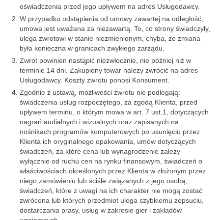
oświadczenia przed jego upływem na adres Usługodawcy.
W przypadku odstąpienia od umowy zawartej na odległość,
umowa jest uważana za niezawartą. To, co strony świadczyły,
ulega zwrotowi w stanie niezmienionym, chyba, że zmiana
była konieczna w granicach zwykłego zarządu.
Zwrot powinien nastąpić niezwłocznie, nie później niż w
terminie 14 dni. Zakupiony towar należy zwrócić na adres
Usługodawcy. Koszty zwrotu ponosi Konsument.
Zgodnie z ustawą, możliwości zwrotu nie podlegają:
świadczenia usług rozpoczętego, za zgodą Klienta, przed
upływem terminu, o którym mowa w art. 7 ust.1, dotyczących
nagrań audialnych i wizualnych oraz zapisanych na
nośnikach programów komputerowych po usunięciu przez
Klienta ich oryginalnego opakowania, umów dotyczących
świadczeń, za które cena lub wynagrodzenie zależy
wyłącznie od ruchu cen na rynku finansowym, świadczeń o
właściwościach określonych przez Klienta w złożonym przez
niego zamówieniu lub ściśle związanych z jego osobą,
świadczeń, które z uwagi na ich charakter nie mogą zostać
zwrócona lub których przedmiot ulega szybkiemu zepsuciu,
dostarczania prasy, usług w zakresie gier i zakładów