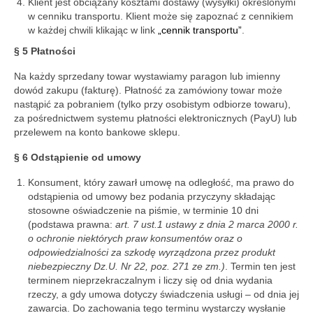
Klient jest obciążany kosztami dostawy (wysyłki) określonymi
w cenniku transportu. Klient może się zapoznać z cennikiem
w każdej chwili klikając w link
„cennik transportu”
.
§ 5 Płatności
Na każdy sprzedany towar wystawiamy paragon lub imienny
dowód zakupu (fakturę). Płatność za zamówiony towar może
nastąpić za pobraniem (tylko przy osobistym odbiorze towaru),
za pośrednictwem systemu płatności elektronicznych (PayU) lub
przelewem na konto bankowe sklepu.
§ 6 Odstąpienie od umowy
Konsument, który zawarł umowę na odległość, ma prawo do
odstąpienia od umowy bez podania przyczyny składając
stosowne oświadczenie na piśmie, w terminie 10 dni
(podstawa prawna:
art. 7 ust.1 ustawy z dnia 2 marca 2000 r.
o ochronie niektórych praw konsumentów oraz o
odpowiedzialności za szkodę wyrządzona przez produkt
niebezpieczny Dz.U. Nr 22, poz. 271 ze zm.)
. Termin ten jest
terminem nieprzekraczalnym i liczy się od dnia wydania
rzeczy, a gdy umowa dotyczy świadczenia usługi – od dnia jej
zawarcia. Do zachowania tego terminu wystarczy wysłanie