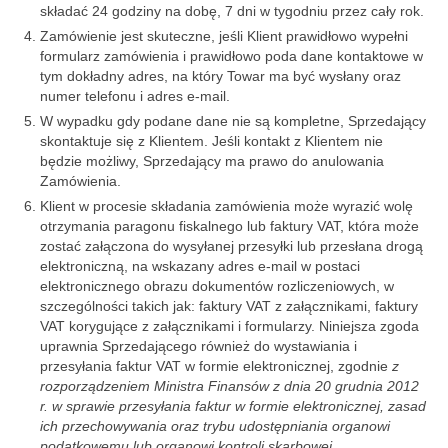
składać 24 godziny na dobę, 7 dni w tygodniu przez cały rok.
Zamówienie jest skuteczne, jeśli Klient prawidłowo wypełni
formularz zamówienia i prawidłowo poda dane kontaktowe w
tym dokładny adres, na który Towar ma być wysłany oraz
numer telefonu i adres e-mail.
W wypadku gdy podane dane nie są kompletne, Sprzedający
skontaktuje się z Klientem. Jeśli kontakt z Klientem nie
będzie możliwy, Sprzedający ma prawo do anulowania
Zamówienia.
Klient w procesie składania zamówienia może wyrazić wolę
otrzymania paragonu fiskalnego lub faktury VAT, która może
zostać załączona do wysyłanej przesyłki lub przesłana drogą
elektroniczną, na wskazany adres e-mail w postaci
elektronicznego obrazu dokumentów rozliczeniowych, w
szczególności takich jak: faktury VAT z załącznikami, faktury
VAT korygujące z załącznikami i formularzy. Niniejsza zgoda
uprawnia Sprzedającego również do wystawiania i
przesyłania faktur VAT w formie elektronicznej, zgodnie
z
rozporządzeniem Ministra Finansów z dnia 20 grudnia 2012
r. w sprawie przesyłania faktur w formie elektronicznej, zasad
ich przechowywania oraz trybu udostępniania organowi
podatkowemu lub organowi kontroli skarbowej.